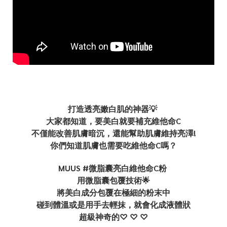
打造透亮嫩白肌的神器💡
大家都知道，要美白就要補充維他命C
不僅能改善肌膚暗沉，還能幫助肌膚維持亮澤!
你們知道肌膚也需要吃維他命C嗎？
MUUS #微脂囊亮白維他命C粉
用微脂囊包覆技術🌟
將美白成分包覆在極細的粉末中
碰到體溫或是用手去輕抹，就會化成液體狀
超級神奇的♡ ♡ ♡