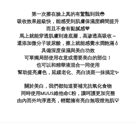
第一次擦在臉上真的有驚豔到我😳
吸收效果超級快，能感受到肌膚保濕度瞬間提升
而且不會有黏膩感💙
馬上就能穿透肌膚到達底層，高渗透高吸收～
還添加微分子玻尿酸，擦上就能感覺水潤飽滿💧
具備深度保濕與美白功效
可單獨局部使用在意或需要美白的部位！
也可以和精華液混合一同使用
幫助提亮膚色，延緩老化、亮白淡斑一抹搞定✨
關於美白，我們都知道要補充抗氧化食物
同時使用MUUS維他命C粉，讓呵護更加完整
由內而外均淨透亮，輕鬆擁有亮白無瑕燈泡肌💡