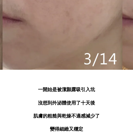
一開始是被潔顏露吸引入坑
沒想到外泌體使用了十天後
肌膚的粗糙與
乾燥不適感減少
了
變得細緻又穩定