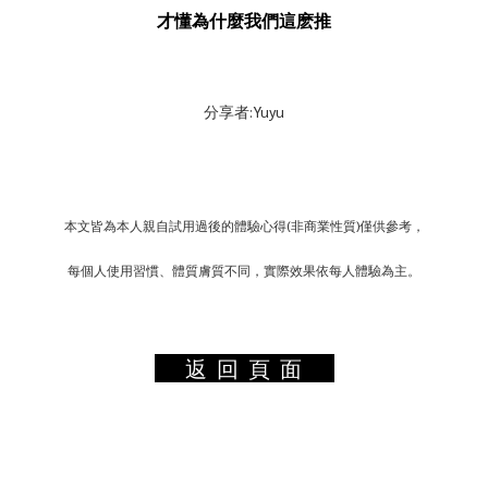
才懂為什麼我們這麽推
分享者:Yuyu
本文皆為本人親自試用過後的體驗心得(非商業性質)僅供參考，
每個人使用習慣、體質膚質不同，實際效果依每人體驗為主。
返 回 頁 面