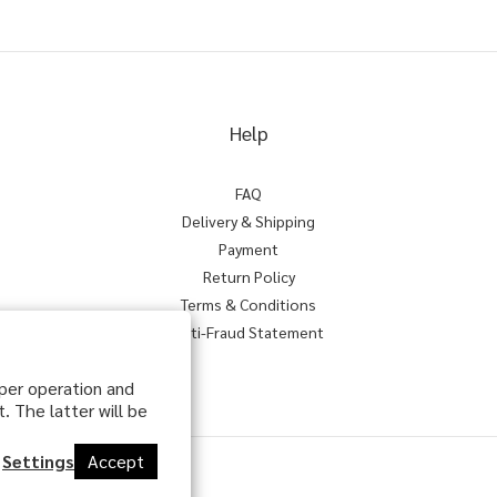
Help
FAQ
Delivery & Shipping
Payment
Return Policy
Terms & Conditions
Anti-Fraud Statement
oper operation and
. The latter will be
Settings
Accept