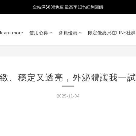
父親節獻禮 8/1-8/12 滿 $888 好禮雙重送 最高送$888購物金!
加入會員送$100購物金  加入LINE社群享優惠價 
加入會員送$100購物金  加入LINE社群享優惠價 
learn more
使用心得
會員優惠
限定優惠只在LINE社群
緻、穩定又透亮，外泌體讓我一
2025-11-04