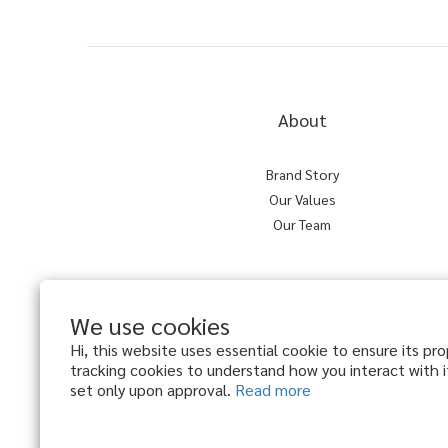
About
Brand Story
Our Values
Our Team
We use cookies
Hi, this website uses essential cookie to ensure its pr
tracking cookies to understand how you interact with it
set only upon approval.
Read more
$
TWD
English