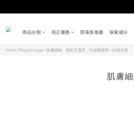
商品分類
現正優惠
部落客推薦
探索成分
Home
/
Blog list page
/
肌膚細緻、穩定又透亮，外泌體讓我一試成主顧
肌膚細