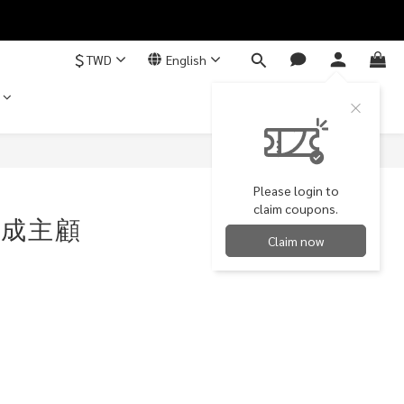
$
TWD
English
Please login to
claim coupons.
試成主顧
Claim now