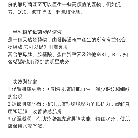
份的酵母菌甚至可以產生一些高價值的產物，例如泛
素、Q10、麩甘胱肽、超氧歧化酶。
｜半乳糖酵母菌發酵濾液
是一種天然發酵物，由發酵過程中產生的所有有益化合
物組成,它可以提升肌膚亮度
富含酵母肽、胺基酸、蛋白質酵素及維他命B1、B2，知
名S品牌也有添加的明星成分。
｜功效與好處
1.促進肌膚更新：可刺激肌膚細胞再生，減少皺紋和細紋
的出現。
2.調節肌膚平衡：提升肌膚對環境壓力的抵抗力，緩解炎
症和紅腫，改善敏感肌膚。
3.保濕滋潤：有助於增強皮膚屏障功能，鎖住水分，使肌
膚保持水潤光澤。