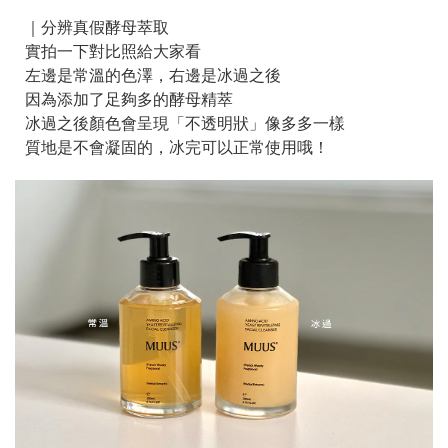
｜分辨真假酵母萃取
實拍一下對比照給大家看
左邊是常溫的色澤，右邊是冰過之後
因為添加了足夠多的酵母精萃
冰過之後顏色會呈現「不透明狀」像多多一樣
質地是不會凝固的，冰完可以正常使用哦！