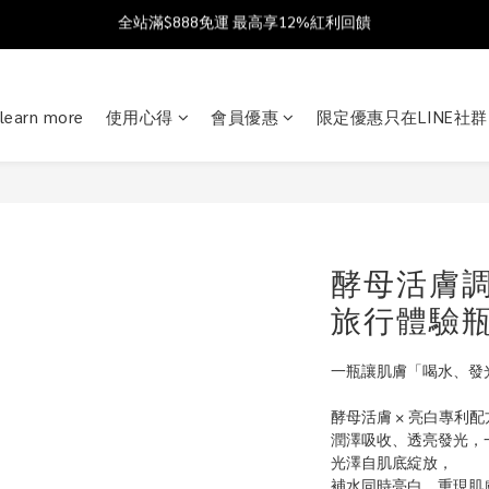
父親節獻禮 8/1-8/12 滿 $888 好禮雙重送 最高送$888購物金!
加入會員送$100購物金  加入LINE社群享優惠價 
加入會員送$100購物金  加入LINE社群享優惠價 
learn more
使用心得
會員優惠
限定優惠只在LINE社群
酵母活膚調
旅行體驗
一瓶讓肌膚「喝水、發
酵母活膚 × 亮白專利配
潤澤吸收、透亮發光，
光澤自肌底綻放，
補水同時亮白，重現肌