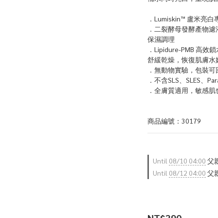
．Lumiskin™️ 盧
．二裂酵母發酵產物濾
保濕調理
．Lipidure-PM
舒緩乾燥，恢復肌膚水
．無動物實驗，包裝可
．不含SLS、SLES、P
．全膚質適用，敏感肌
商品編號：30179
Until
08/10 04:00
父親
Until
08/12 04:00
父親