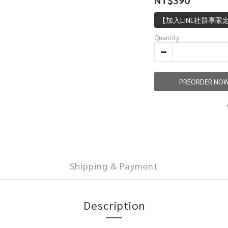
NT$390
【加入LINE社群享限
Quantity
PREORDER NO
Shipping & Payment
Description