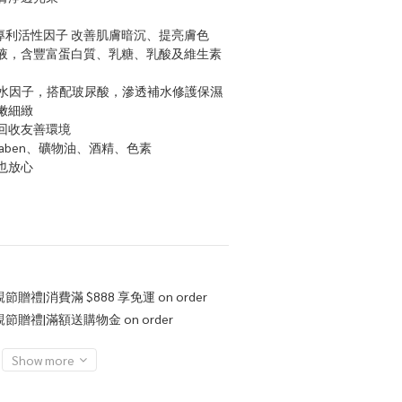
米亮白專利活性因子 改善肌膚暗沉、提亮膚色
液，含豐富蛋白質、乳糖、乳酸及維生素 
B 高效鎖水因子，搭配玻尿酸，滲透補水修護保濕
嫩細緻
回收友善環境
araben、礦物油、酒精、色素
也放心
節贈禮|消費滿 $888 享免運 on order
節贈禮|滿額送購物金 on order
Show more