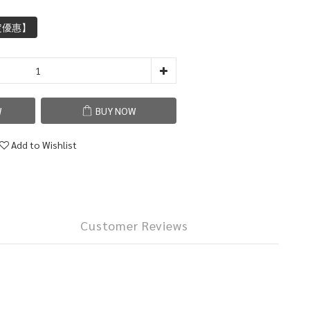
定優惠】
W
BUY NOW
Add to Wishlist
Customer Reviews