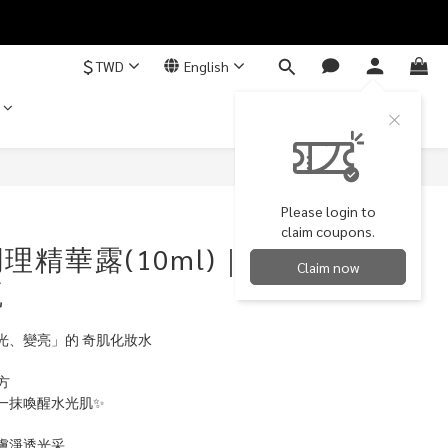
$
TWD
English
BUY NOW
Please login to
claim coupons.
理精華露(10ml)｜
Claim now
瓶
光、變亮」的 奇肌化妝水
方
一抹喚醒水光肌✨
膚淨透光采