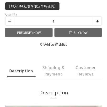
【加入LINE社群享限定早鳥優惠】
Quantity
PREORDER NOW
BUY NOW
Add to Wishlist
Shipping &
Customer
Description
Payment
Reviews
Description