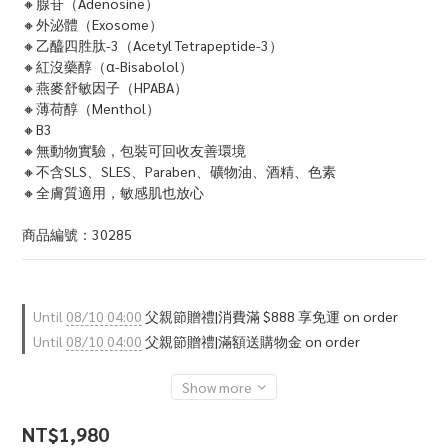
🔸腺苷（Adenosine）
🔸外泌體（Exosome）
🔸乙醯四胜肽-3（Acetyl Tetrapeptide-3）
🔸紅沒藥醇（α-Bisabolol）
🔸燕麥舒敏因子（HPABA）
🔸薄荷醇（Menthol）
🔸B3
🔸無動物實驗，包裝可回收友善環境
🔸不含SLS、SLES、Paraben、礦物油、酒精、色素
🔸全膚質適用，敏感肌也放心
商品編號：30285
Until
08/10 04:00
父親節贈禮|消費滿 $888 享免運 on order
Until
08/10 04:00
父親節贈禮|滿額送購物金 on order
Show more
NT$1,980