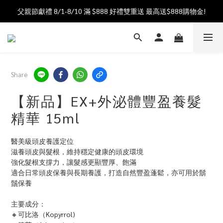
父親節獻禮 8/1-8/10 滿 $888 好禮雙重送 最高送$888購物金!
加入會員送$100購物金  加入LINE社群享優惠價 
加入會員送$100購物金  加入LINE社群享優惠價 
Share
【新品】EX+外泌體豐盈養髮
精華 15ml
醫美級頭皮養護定位
滋養頭皮與髮根，維持穩定健康的頭皮環境
強化髮根支撐力，讓髮感更顯豐厚、飽滿
適合日常頭皮保養與長期養護，打造自然豐盈蓬鬆，亦可用於鬍
鬚保養
主要成分：
🔸可比洛（Kopyrrol)