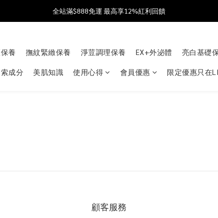
加入會員送$100購物金  加入LINE社群享優惠價 
全站滿$888免運 最高享12%紅利回饋
父親節獻禮 8/1-8/10 滿 $888 好禮雙重送 最高送$888購物金!
斑保養
撫紋緊緻保養
淨荳調理保養
EX+外泌體
亮白基礎
加入會員送$100購物金  加入LINE社群享優惠價 
探索成分
美肌知識
使用心得
會員優惠
限定優惠只在LI
顧客服務