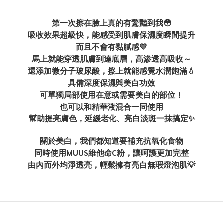
第一次擦在臉上真的有驚豔到我😳
吸收效果超級快，能感受到肌膚保濕度瞬間提升
而且不會有黏膩感💙
馬上就能穿透肌膚到達底層，高渗透高吸收～
還添加微分子玻尿酸，擦上就能感覺水潤飽滿💧
具備深度保濕與美白功效
可單獨局部使用在意或需要美白的部位！
也可以和精華液混合一同使用
幫助提亮膚色，延緩老化、亮白淡斑一抹搞定✨
關於美白，我們都知道要補充抗氧化食物
同時使用MUUS維他命C粉，讓呵護更加完整
由內而外均淨透亮，輕鬆擁有亮白無瑕燈泡肌💡