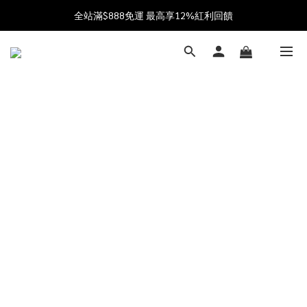
加入會員送$100購物金  加入LINE社群享優惠價 
全站滿$888免運 最高享12%紅利回饋
父親節獻禮 8/1-8/10 滿 $888 好禮雙重送 最高送$888購物金!
加入會員送$100購物金  加入LINE社群享優惠價 