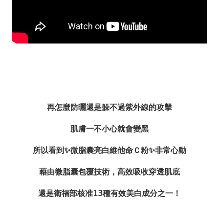
再怎麼防曬還是躲不過紫外線的攻擊
肌膚一不小心就會變黑
所以看到
✨
微脂囊亮白維他命Ｃ粉
✨
非常心動
藉由微脂囊包覆技術，高效吸收穿透肌底
還是衛福部核准
𝟣𝟥
種有效美白成分之一！