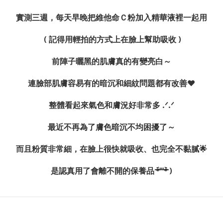
實測三週，每天早晚把維他命Ｃ粉加入精華液裡一起用
(
記得用輕拍的方式上在臉上幫助吸收
)
前陣子曬黑的肌膚真的有變亮白～
連臉部肌膚容易有的暗沉和細紋問題都有改善
❤
整體看起來氣色和膚況好非常多
.
ᐟ
.
ᐟ
最近不再為了膚色暗沉不均困擾了～
而且粉質非常細，在臉上很快就吸收、也完全不黏膩
🌟
是認真用了會離不開的保養品
ᵒ̴̶̷᷄
꒳
ᵒ̴̶̷᷅ )