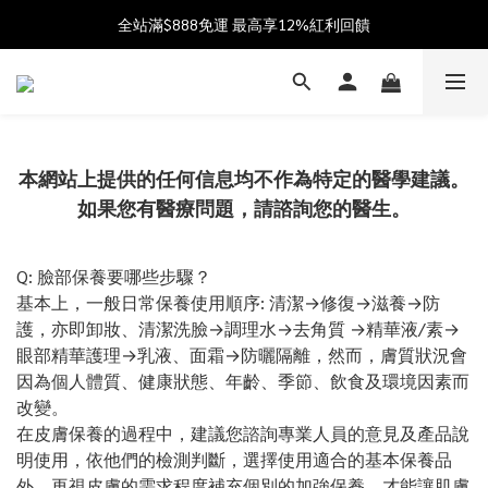
加入會員送$100購物金  加入LINE社群享優惠價 
全站滿$888免運 最高享12%紅利回饋
父親節獻禮 8/1-8/10 滿 $888 好禮雙重送 最高送$888購物金!
加入會員送$100購物金  加入LINE社群享優惠價 
本網站上提供的任何信息均不作為特定的醫學建議。
如果您有醫療問題，請諮詢您的醫生。
Q: 臉部保養要哪些步驟？
基本上，一般日常保養使用順序: 清潔→修復→滋養→防
護，亦即卸妝、清潔洗臉→調理水→去角質 →精華液/素→
眼部精華護理→乳液、面霜→防曬隔離，然而，膚質狀況會
因為個人體質、健康狀態、年齡、季節、飲食及環境因素而
改變。
在皮膚保養的過程中，建議您諮詢專業人員的意見及產品說
明使用，依他們的檢測判斷，選擇使用適合的基本保養品
外，再視皮膚的需求程度補充個別的加強保養，才能讓肌膚