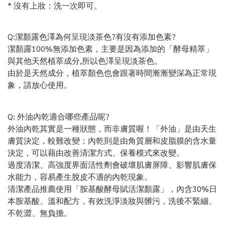
* 沒有上妝：洗一次即可。
Q:潔顏露色澤為何呈現淡茶色?有沒有添加色素?
潔顏露100%無添加色素，主要是因為添加的「酵母精萃」
與其他天然植萃成分,所以色澤呈現淡茶色。
由於是天然成分，植萃顏色也會跟著時間漸漸變深為正常現
象，請放心使用。
Q: 外油內乾適合哪些產品呢?
外油內乾其實是一種狀態，而非膚質喔！「外油」是由天生
膚質決定，較難改變；內乾則是由角質層和皮脂膜的含水量
決定，可以藉由改善清潔方式、保養模式來改變。
過度清潔、高強度界面活性劑會破壞肌膚屏障、影響肌膚保
水能力，容易產生脫皮不適的內乾現象。
清潔產品推薦使用「胺基酸酵母賦活潔顏露」，內含30%日
本胺基酸、溫和配方，有效洗淨淡妝與髒污，洗後不緊繃、
不乾澀、無負擔。