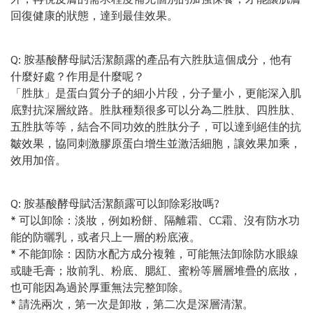
回復健康的狀態，達到最佳效果。
Q: 胺基酸酵母賦活潔顏露的產品有六胜肽這個成分，他有
什麼好處？作用是什麼呢？
「胜肽」是蛋白質分子的細小片段，分子量小，更能深入肌
底對抗深層紋路。胜肽種類很多可以分為二胜肽、四胜肽、
五胜肽等等，結合不同功效的胜肽分子，可以達到絕佳的抗
皺效果，協同刺激膠原蛋白增生並激活細胞，讓效果加乘，
效用加倍。
Q: 胺基酸酵母賦活潔顏露可以卸除彩妝嗎?
* 可以卸除：淡妝，例如粉餅、隔離霜、CC霜、沒有防水功
能的防曬乳，或者只上一層的粉底液。
* 不能卸除：因防水配方成分複雜，可能無法卸除防水眼線
或睫毛膏；妝前乳、粉底、腮紅、蜜粉等層層堆疊的底妝，
也可能因為過於厚重無法完整卸除。
* 請洗兩次，第一次是卸妝，第二次是深層清潔。