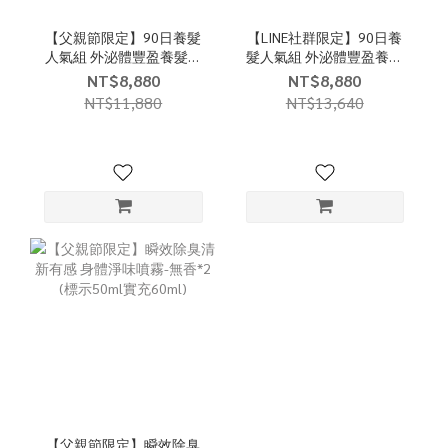
【父親節限定】90日養髮
【LINE社群限定】90日養
人氣組 外泌體豐盈養髮精
髮人氣組 外泌體豐盈養髮
華(新品) 15ml*6
精華15ml*6(贈平衡淨屑洗
NT$8,880
NT$8,880
髮精400ml*1+護色豐盈洗
NT$11,880
NT$13,640
髮精400ml*1)
【父親節限定】瞬效除臭