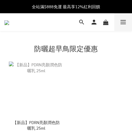
加入會員送$100購物金  加入LINE社群享優惠價 
全站滿$888免運 最高享12%紅利回饋
父親節獻禮 8/1-8/12 滿 $888 好禮雙重送 最高送$888購物金!
加入會員送$100購物金  加入LINE社群享優惠價 
防曬超早鳥限定優惠
【新品】PDRN亮顏潤色防
曬乳 25ml