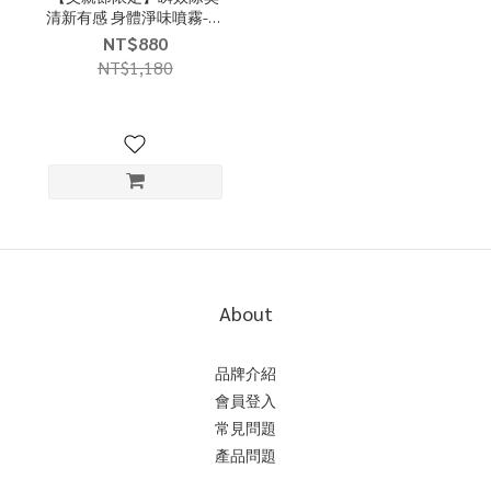
清新有感 身體淨味噴霧-無
香*2 (標示50ml實充60ml)
NT$880
NT$1,180
About
品牌介紹
會員登入
常見問題
產品問題