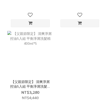
【父親節限定】 清爽淨屑
控油5入組 平衡淨屑洗髮精
400ml*5
NT$3,280
NT$4,440