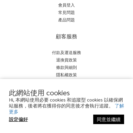
會員登入
常見問題
產品問題
顧客服務
付款及運送服務
退換貨政策
條款與細則
隱私權政策
聯絡我們
此網站使用 cookies
Hi, 本網站使用必要 cookies 和追蹤型 cookies 以確保網
站服務，後者將在獲得你的同意後才會執行追蹤。
了解
美妍生醫有限公司
更多
統編 93528936
設定偏好
同意並繼續
高雄市苓雅區民權一路53號9樓
立即購買
電話 / 07-5668891