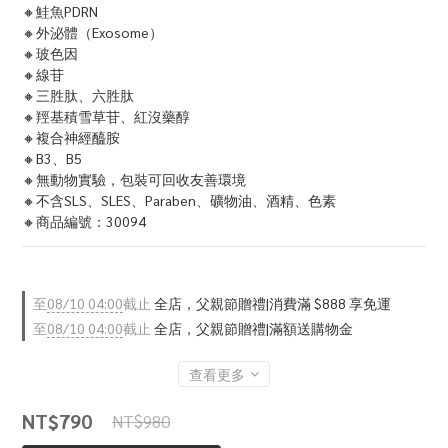
🔸鮭魚PDRN
🔸外泌體（Exosome）
🔸玻色因
🔸線苷
🔸三胜肽、六胜肽
🔸羥基積雪草苷、紅沒藥醇
🔸複合神經醯胺
🔸B3、B5
🔸無動物實驗，包裝可回收友善環境
🔸不含SLS、SLES、Paraben、礦物油、酒精、色素
🔸商品編號：30094
至
08/10 04:00
截止
全店，父親節贈禮|消費滿 $888 享免運
至
08/10 04:00
截止
全店，父親節贈禮|滿額送購物金
查看更多
NT$790
NT$980