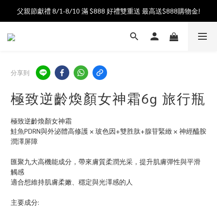
父親節獻禮 8/1-8/10 滿 $888 好禮雙重送 最高送$888購物金!
加入會員送$100購物金  加入LINE社群享優惠價 
加入會員送$100購物金  加入LINE社群享優惠價 
分享到
極致逆齡煥顏女神霜6g 旅行瓶
極致逆齡煥顏女神霜
鮭魚PDRN與外泌體高修護 × 玻色因+雙胜肽+腺苷緊緻 × 神經醯胺
潤澤屏障
匯聚九大高機能成分，帶來膚質柔潤光采，提升肌膚彈性與平滑
觸感
適合想維持肌膚柔嫩、穩定與光澤感的人
主要成分: 