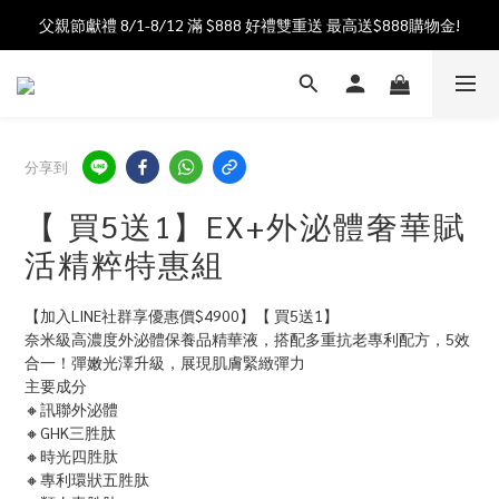
父親節獻禮 8/1-8/12 滿 $888 好禮雙重送 最高送$888購物金!
加入會員送$100購物金  加入LINE社群享優惠價 
加入會員送$100購物金  加入LINE社群享優惠價 
分享到
【 買5送1】EX+外泌體奢華賦
活精粹特惠組
【加入LINE社群享優惠價$4900】【 買5送1】
奈米級高濃度外泌體保養品精華液，搭配多重抗老專利配方，5效
合一！彈嫩光澤升級，展現肌膚緊緻彈力
主要成分
🔸訊聯外泌體
🔸GHK三胜肽
🔸時光四胜肽
🔸專利環狀五胜肽