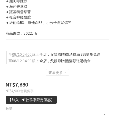
🔸類肉毒胜肽
🔸海茴香萃取
🔸羥基積雪草苷
🔸複合神經醯胺
🔸維他命B3、維他命B5、小分子角鯊烷等
商品編號：30223-5
至
08/10 04:00
截止
全店，父親節贈禮|消費滿 $888 享免運
至
08/12 04:00
截止
全店，父親節贈禮|滿額送購物金
查看更多
NT$7,680
NT$4,900
會員獨享
【加入LINE社群享限定優惠】
數量