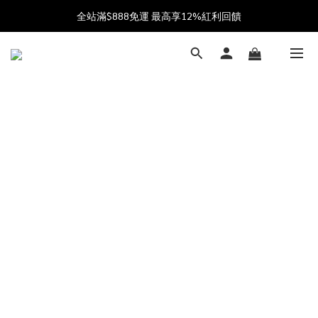
加入會員送$100購物金  加入LINE社群享優惠價 
全站滿$888免運 最高享12%紅利回饋
父親節獻禮 8/1-8/10 滿 $888 好禮雙重送 最高送$888購物金!
加入會員送$100購物金  加入LINE社群享優惠價 