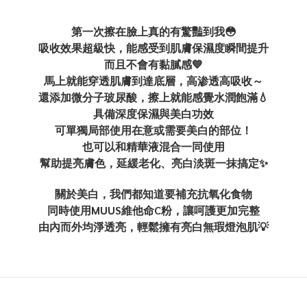
第一次擦在臉上真的有驚豔到我😳
吸收效果超級快，能感受到肌膚保濕度瞬間提升
而且不會有黏膩感💙
馬上就能穿透肌膚到達底層，高渗透高吸收～
還添加微分子玻尿酸，擦上就能感覺水潤飽滿💧
具備深度保濕與美白功效
可單獨局部使用在意或需要美白的部位！
也可以和精華液混合一同使用
幫助提亮膚色，延緩老化、亮白淡斑一抹搞定✨
關於美白，我們都知道要補充抗氧化食物
同時使用MUUS維他命C粉，讓呵護更加完整
由內而外均淨透亮，輕鬆擁有亮白無瑕燈泡肌💡