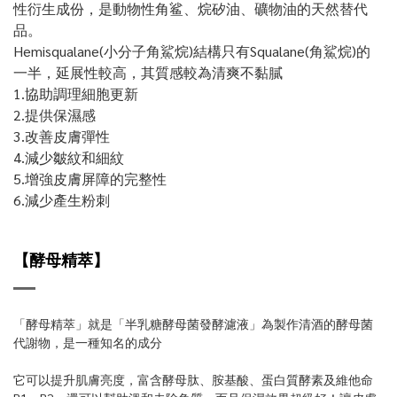
性衍生成份，是動物性角鲨、烷矽油、礦物油的天然替代
品。
Hemisqualane(小分子角鯊烷)結構只有Squalane(角鯊烷)的
一半，延展性較高，其質感較為清爽不黏膩
1.協助調理細胞更新
2.提供保濕感
3.改善皮膚彈性
4.減少皺紋和細紋
5.增強皮膚屏障的完整性
6.減少產生粉刺
【酵母精萃】
「酵母精萃」就是「半乳糖酵母菌發酵濾液」為製作清酒的酵母菌
代謝物，是一種知名的成分
它可以提升肌膚亮度，富含酵母肽、胺基酸、蛋白質酵素及維他命