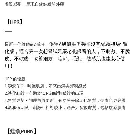
，
膚質感受
呈現自然細緻的外觀
【
HPR
】
保留A酸優點但幾乎沒有A酸缺點的進
是新一代維他命A成分，
化版，適合第一次想嘗試延緩老化保養的人
，
不刺激、不脫
皮、不乾癢
、
改善細紋、暗沉、毛孔
，
敏感肌也能安心使
用！
HPR 的優點:
-
1.澎潤Q彈
呵護肌膚，帶來飽滿與彈潤感受
-
2.淡化細紋
有助於淡化細紋和皺紋的出現
-
3.角質更新
調理角質更新，有助於去除老化角質，使膚色更亮麗
-
4.溫和低刺激
刺激性相對較小，適合大多數膚質，包括敏感肌膚
【
鮭魚PDRN
】