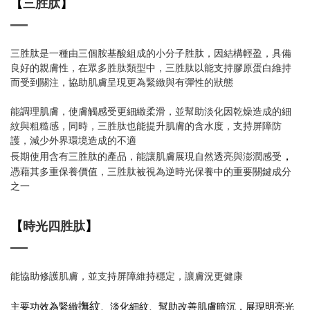
【
三胜肽
】
三胜肽是一種由三個胺基酸組成的小分子胜肽，因結構輕盈，具備
良好的親膚性，在眾多胜肽類型中，三胜肽以能支持膠原蛋白維持
而受到關注，協助肌膚呈現更為緊緻與有彈性的狀態
能調理肌膚，使膚觸感受更細緻柔滑，並幫助淡化因乾燥造成的細
紋與粗糙感，同時，三胜肽也能提升肌膚的含水度，支持屏障防
護，減少外界環境造成的不適
，
長期使用含有三胜肽的產品，能讓肌膚展現自然透亮與澎潤感受
憑藉其多重保養價值，三胜肽被視為逆時光保養中的重要關鍵成分
之一
【
時光四胜肽
】
能協助修護肌膚，並支持屏障維持穩定，讓膚況更健康
撫紋
主要功效為緊緻
、淡化細紋、幫助改善肌膚暗沉，展現明亮光