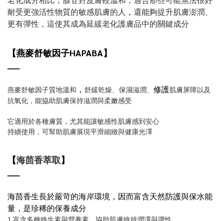
耐受更強活性物質的敏感肌膚的人
，
還能夠提升肌膚澎潤、
更有彈性，這使其成為延緩老化護膚品中的關鍵成分
【燕麥舒敏因子HAPABA】
，
修護
燕麥舒敏因子質地溫和
舒緩乾燥、保濕滋潤、
肌膚屏障以及
抗氧化，能協助肌膚保持滋潤與柔嫩感受
它適用於各種膚質，尤其能讓敏感性肌膚感到安心
持續使用，可幫助肌膚展現平滑細緻與健康光澤
【
海茴香萃取
】
海茴香生長於嚴苛的海岸環境，因而富含天然防護與保水能
量，是珍稀的保養成分
1.富含多種維生素與營養素，協助肌膚維持潤澤與彈性