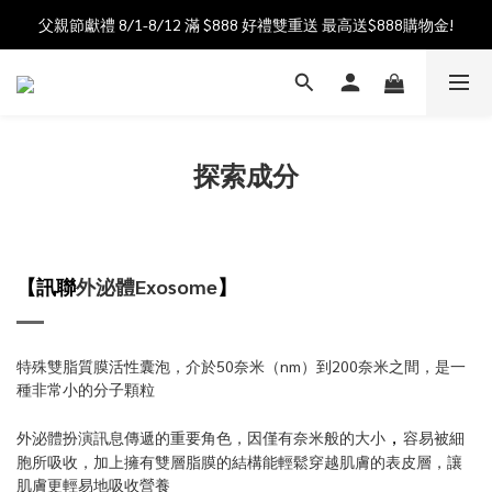
父親節獻禮 8/1-8/12 滿 $888 好禮雙重送 最高送$888購物金!
加入會員送$100購物金  加入LINE社群享優惠價 
加入會員送$100購物金  加入LINE社群享優惠價 
探索成分
【
訊聯
外泌體Exosome
】
特殊雙脂質膜活性囊泡，介於50奈米（nm）到200奈米之間，是一
種非常小的分子顆粒
，
外泌體扮演訊息傳遞的重要角色，因僅有奈米般的大小
容易被細
胞所吸收，加上擁有雙層脂膜的結構能輕鬆穿越肌膚的表皮層，讓
肌膚更輕易地吸收營養