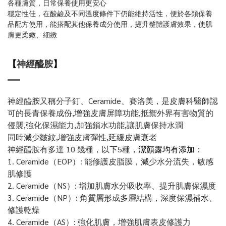
各種膚質，日常保養使用更安心
穩定性佳，在酸鹼及不同溫度條件下仍能維持活性，便於各類保養
品配方使用，能搭配其他保養成分使用，提升整體護膚效果，使肌
膚更柔嫩、細緻
【
神經醯胺
】
神經醯胺又稱分子釘、Ceramide、賽洛美，是皮膚科醫師認
可的長青保養成份,增強皮膚屏障功能,抵禦外界有害物質的
侵襲,強化保濕能力,加強鎖水功能,讓肌膚保持水潤
同時減少皺紋,增強皮膚彈性,延緩皮膚衰老
神經醯胺有多達 10 幾種，以下5種
，
潔顏露均有添加
：
1. Ceramide（EOP）: 能修護皮脂膜，減少水分流失，敏感
肌修護
2. Ceramide（NS）: 增加肌膚水分吸收率、提升肌膚保濕度
3. Ceramide（NP）: 角質層形成多層結構，深度保濕補水、
修護乾燥
4. Ceramide（AS）: 強化肌膚，增強肌膚表皮修護力