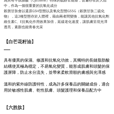
為具有半胱胺酸（Cysteine）特殊的硫醇官能基，普遍存在於人體
中，作為一個很重要的抗氧化成分
榖胱甘肽會以還原GSH型態以及氧化型態GSSG（穀胱甘肽二硫化
物），這2種型態存於人體裡，藉由兩者間變換，能讓其他抗氧化劑
維生素C、E抗氧化作用效果加倍，延緩老化速度，讓肌膚呈現光澤
透亮，素顏也能青春光采
【
白芒花籽油
】
具有優異的保濕、修護和抗氧化功效，其獨特的長鏈脂肪酸
結構使其極為穩定，不易氧化變質，能形成肌膚和頭髮的保
護屏障，防止水分流失，並帶來柔軟滑順的膚感與光澤感
溫和的紫外線防護特性，成為許多保養品的關鍵成份
，
適合
用於敏感性肌膚、乾性肌膚、頭髮護理和保養品配方中
【六胜肽】