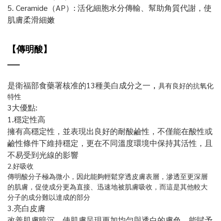
5. Ceramide（AP）: 活化細胞水分傳輸、幫助角質代謝，使
肌膚柔滑細嫩
【傳明酸
】
是衛福部食藥署核准的13種美白成分之一
，
具有良好的抗氧化
特性
3大優點:
1.穩定性高
擁有高穩定性，並表現出良好的耐酸鹼性，不僅能在酸性或
鹼性條件下維持穩定，更在不同溫度環境中保持其活性，且
不易受到光線的影響
2.好吸收
傳明酸分子極為微小，因此能夠輕鬆穿透皮膚表層，滲透至更深層
的肌膚，促使成分更為直接、迅速地被肌膚吸收，而這是其他較大
分子的成分難以達成的部分
3.亮白皮膚
改善肌膚暗沉，使肌膚呈現更加均勻與透白的膚色
，
能賦予