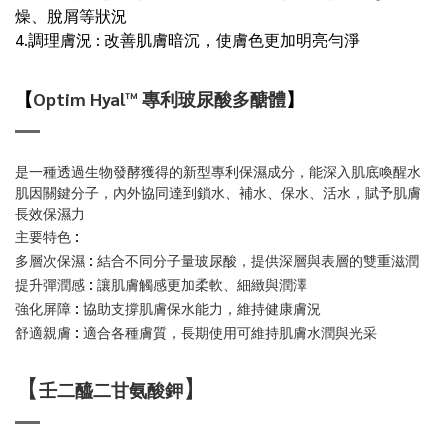
燥、脫屑等狀況
4.調理膚況
:
改善肌膚暗沉，使膚色更加明亮勻淨
【
Optim Hyal™ 專利玻尿酸多醣體
】
是一種透過生物發酵獲得的新型專利保濕成分，能深入肌底喚醒水
肌因關鍵分子，內外協同達到鎖水、補水、保水、活水，賦予肌膚
長效保濕力
:
主要特色
:
多層次保濕
結合不同分子量玻尿酸，提供深層與表層的雙重滋潤
:
提升彈潤感
讓肌膚觸感更加柔軟、細緻與潤澤
:
強化屏障
協助支撐肌膚保水能力，維持健康膚況
:
舒適親膚
適合各種膚質，長期使用可維持肌膚水潤與光采
【
】
壬二醯二甘氨酸鉀