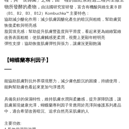
物所發酵的產物
，
由法國研究室研發，富含有機酸與維生素 B 群
（B1、B2、B3、B12）Kombuchka™ 主要特色：
協助減少醣化作用：減少肌膚因醣化產生的暗沉與粗糙，幫助膚質
恢復柔軟與明亮感
脂質填充感：幫助提升肌膚豐盈度與平滑度，看起來更為細緻緊緻
改善表面粗糙：使肌膚觸感更柔潤，視覺上更顯年輕明亮
彈性支撐：協助恢復肌膚彈性與張力，讓膚況更顯飽滿
【蝴蝶蘭專利因子
】
能協助肌膚對抗外界環境壓力，減少膚色黯沉的困擾，持續使用，
能夠幫助膚色看起來更加勻淨透亮
具備良好的保濕特性，維持肌膚水潤與柔嫩感，提升屏障防護，讓
肌膚展現健康光澤，蝴蝶蘭專利因子常應用於亮澤與修護系列產品
中，適合希望改善暗沉、追求自然亮采肌膚的人
主要功效: