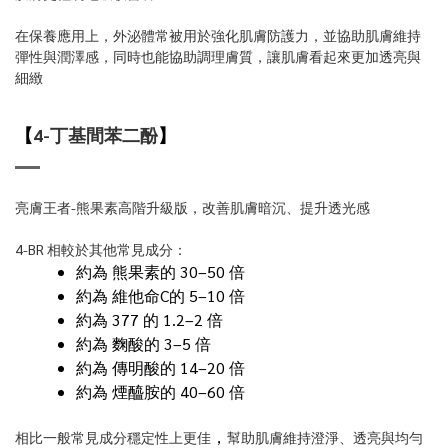
在保養應用上，外泌體常被用於強化肌膚防護力，並協助肌膚維持
彈性與潤澤感，同時也能協助調理膚質，讓肌膚看起來更加透亮與
細緻
【
4-丁基間苯二酚
】
亮膚王者-熊果素高階升級版，改善肌膚暗沉、提升透光感
4-BR 相較於其他常見成分：
約為 熊果素的 30–50 倍
約為 維他命C的 5–10 倍
約為 377 的 1.2–2 倍
約為 麴酸的 3–5 倍
約為 傳明酸的 14–20 倍
約為 煙醯胺的 40–60 倍
，
相比一般常見成分穩定性上更佳
幫助肌膚維持澄淨、透亮與均勻