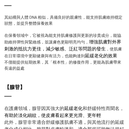
其結構與人體 DNA 相似，具備良好的親膚性，能支持肌膚維持穩定
狀態，並提升整體保養效果
在保養領域中，它被視為能支持肌膚修護與更新的珍貴成分，能協
增強肌膚對外界
助維持彈性與緊緻感，並讓膚色更顯明亮均勻，
刺激的抵抗力更佳，減少敏感、泛紅等問題的發生
，使肌膚
延緩老化的效果
在日常環境中更顯健康與有活力，也能夠達到
不僅能提供短期效果，其「根本性」的修復作用，更能為肌膚帶來
長遠的益處
【腺苷】
在護膚領域，腺苷因其強大的
延緩老化
和舒緩特性而聞名，
有助於淡化細紋，使皮膚看起來更光滑、更年輕
此外，腺苷非常適合舒緩修護肌膚不適
，
與其他流行的延緩
老化成分相比，腺苷對皮膚較溫和，適合那些可能無法很好