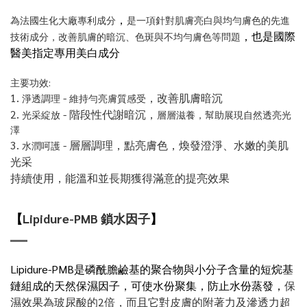
，
為法國生化大廠專利成分
是一項針對肌膚亮白與均勻膚色的先進
，也是國際
技術成分，改善肌膚的暗沉、色斑與不均勻膚色等問題
醫美指定專用美白成分
主要功效:
1.
-
，改善肌膚暗沉
淨透調理
維持勻亮膚質感受
2.
- 階段性代謝暗沉，
光采綻放
層層滋養，幫助展現自然透亮光
澤
3.
- 層層調理，點亮膚色，煥發澄淨、水嫩的美肌
水潤呵護
光采
持續使用，能溫和並長期獲得滿意的提亮效果
【
Lipidure-PMB 鎖水因子
】
Lipidure-PMB
是磷酰膽鹼基的聚合物與小分子含量的短烷基
鏈組成的天然保濕因子，可使水份聚集，防止水份蒸發
，
保
濕效果為玻尿酸的2倍，而且它對皮膚的附著力及滲透力超