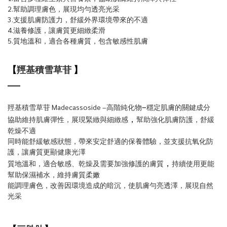
2.幫助調理膚色，展現均勻透亮光采
3.支援肌膚防護力，舒緩外界環境帶來的不適
4.滋養修護，讓膚質更細緻柔滑
5.質地溫和，適合各種膚質，包含敏感性肌膚
【
羥基積雪草苷
】
–
羥基積雪草苷 Madecassoside –高階純化物
穩定肌膚的關鍵成分
，
協助維持肌膚彈性，展現緊緻與細緻感
幫助強化肌膚防護，舒緩
乾燥不適
同時能舒緩敏感狀態，帶來安定舒適的保養體驗，並支援抗氧化防
護，讓膚質更顯健康光澤
，
質地溫和，適合敏感、乾燥及需要加強修護的膚質
持續使用更能
幫助保濕補水，維持膚質柔嫩
能調理膚色，改善因環境造成的暗沉，使肌膚勻亮透澤，展現自然
光采