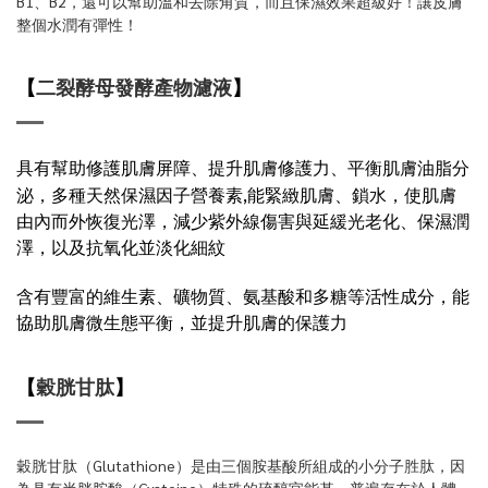
B1、B2，還可以幫助溫和去除角質，而且保濕效果超級好！讓皮膚
整個水潤有彈性！
【
二裂酵母發酵產物濾液
】
具有幫助修護肌膚屏障、
、
平衡肌膚油脂分
提升肌膚修護力
泌，多種天然保濕因子營養素,能緊緻肌膚、鎖水
，
使肌膚
由內而外恢復光澤
，
減少紫外線傷害與延緩光老化、保濕潤
澤，以及抗氧化並淡化細紋
含有豐富的維生素、礦物質、氨基酸和多糖等活性成分，能
協助肌膚微生態平衡，並提升肌膚的保護力
【
穀胱甘肽
】
穀胱甘肽（Glutathione）是由三個胺基酸所組成的小分子胜肽，因