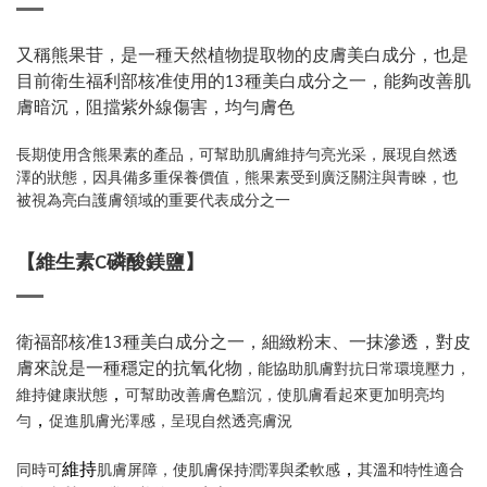
又稱熊果苷，是一種天然植物提取物的皮膚美白成分，也是
目前衛生福利部核准使用的13種美白成分之一，能夠改善肌
膚暗沉，阻擋紫外線傷害，均勻膚色
長期使用含熊果素的產品，可幫助肌膚維持勻亮光采，展現自然透
澤的狀態，因具備多重保養價值，熊果素受到廣泛關注與青睞，也
被視為亮白護膚領域的重要代表成分之一
【維生素C磷酸鎂鹽】
衛福部核准13種美白成分之一，細緻粉末、一抹滲透，對皮
膚來說是一種穩定的抗氧化物
，能協助肌膚對抗日常環境壓力，
，
維持健康狀態
可幫助改善膚色黯沉，使肌膚看起來更加明亮均
，
勻
促進肌膚光澤感，呈現自然透亮膚況
維持
，
同時可
肌膚屏障，使肌膚保持潤澤與柔軟感
其溫和特性適合