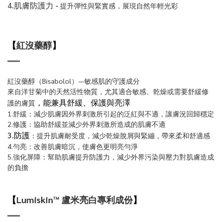
4.肌膚防護力
-
提升彈性與緊實感，展現自然年輕光彩
【
紅沒藥醇
】
紅沒藥醇（Bisabolol）—敏感肌的守護成分
來自洋甘菊中的天然活性物質，尤其適合敏感、乾燥或需要舒緩修
，能兼具舒緩、保護與亮澤
護的膚質
1.舒緩：減少肌膚因外界刺激所引起的泛紅與不適，讓膚況回歸穩定
2.修護：協助舒緩並減少外界刺激所造成的肌膚不適
3.防護
：提升肌膚耐受度，減少乾燥脫屑與緊繃，帶來柔和舒適感
4.勻亮：改善肌膚暗沉，使膚色更明亮勻淨
5.強化屏障：幫助肌膚提升防護力，減少外界污染與壓力對肌膚造成
的負擔
【
Lumiskin™️ 盧米亮白專利成份
】