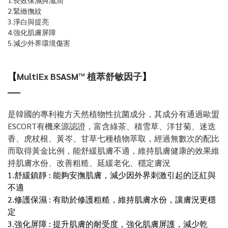
1.長效保濕與滋潤
2.緊緻撫紋
3.淨白與提亮
4.強化肌膚屏障
5.減少外界環境傷害
【
MultiEx BSASM™ 植萃舒敏因子
】
是韓國的專利複方天然植物性抗菌成分，其成分有通過歐盟
ESCORT有機來源認證，富含綠茶、積雪草、洋甘菊、迷迭
香、虎杖根、黃岑、甘草七種植物萃取，經過無數次的配比
而取得黃金比例，能舒緩肌膚不適，維持肌膚健康的效果維
持肌膚水份、改善粗糙、延緩老化、穩定膚況
1.舒緩鎮靜
:
能夠安撫肌膚，減少因外界刺激引起的泛紅與
不適
2.修護保濕
:
有助於修護粗糙，維持肌膚水份，讓膚況更穩
定
3.強化屏障
:
提升肌膚的耐受度，強化肌膚屏護，減少乾