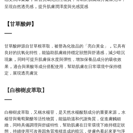
，
呈現自然透亮感
提升肌膚潤澤度與光感質感
【
甘草酸鉀
】
，
甘草酸鉀源自甘草根萃取，被譽為化妝品的「亮白黃金」
它具有
良好的抗氧化特性，能協助肌膚維持穩定狀態與舒適感，減少暗沉
，
現象
同時可提升肌膚保水度與彈性，增加保養品成分的吸收效
，
果
適合與果酸等成分搭配使用，幫助肌膚在日常環境中保持穩
定，展現透亮膚況
【白柳樹皮萃取】
，
白柳樹皮萃取，又稱水楊苷，是天然水楊酸類成分的重要來源
水
楊苷與葡萄聚醣等活性物質，能協助溫和代謝角質，促進膚觸細
緻，同時具備調理與舒緩特性，幫助肌膚在日常環境下維持穩定狀
態，持續使用可改善因角質堆積造成的暗沉，使膚色看起來更勻淨