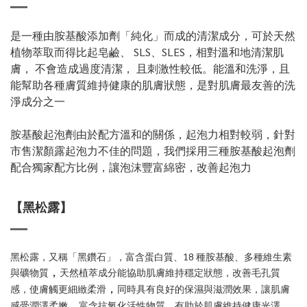
是一種由胺基酸添加劑「純化」而成的清潔成分，可於天然
植物萃取而得比起皂鹼、 SLS、SLES，相對溫和地清潔肌
膚， 不會造成過度清潔， 且刺激性較低。能溫和洗淨，且
能幫助各種膚質維持健康的肌膚狀態，是對肌膚最友善的洗
淨成分之一
胺基酸起泡劑由於配方溫和的關係，起泡力相對較弱，針對
市售潔顏露起泡力不佳的問題，我們採用三種胺基酸起泡劑
配合獨家配方比例，讓泡沫豐富綿密，改善起泡力
【黑松露】
黑松露，又稱「黑鑽石」，富含蛋白質、18 種胺基酸、多種維生素
，
與礦物質
天然植萃成分能協助肌膚維持穩定狀態，改善毛孔質
，
感，使膚觸更細緻柔滑
同時具有良好的保濕與滋潤效果，讓肌膚
，
感受潤澤柔嫩
富含抗氧化活性物質，有助於肌膚維持健康光澤，