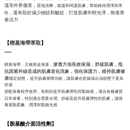
，
質地清爽，能溫和呵護肌膚，幫助維持潤澤與彈
溫等外界傷害
，還有助於減少細紋和皺紋，打造肌膚年輕光澤，恢復青
性
春活力
【
楔基海帶萃取
】
滲透力強長效保濕，舒緩肌膚，
抵
楔基海帶，又稱黃金海藻，
抗因紫外線造成的肌膚老化現象，強化保護力，維持肌膚健
康
，
穩定狀態
提升肌膚屏障功能，讓肌膚在乾燥或出油狀態下更為
舒適
，
搭配保養程序使用，有助於提升肌膚彈性與緊緻感
適合各種膚質
，
日常保養，特別適合需要水潤、舒緩及提升肌膚彈性的肌膚
讓保
養更顯柔嫩、潤澤與緊緻光感
【胺基酸介面活性劑】