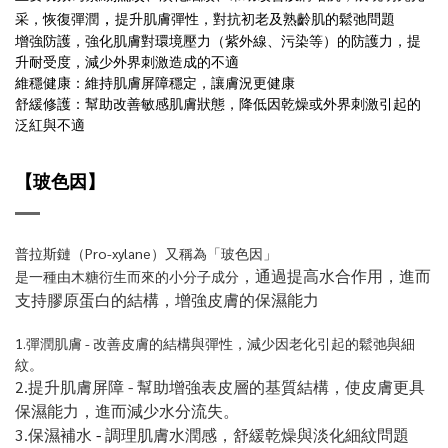
，
采，恢復彈潤
提升肌膚彈性，對抗初老及熟齡肌的鬆弛問題
增強防護，強化肌膚對環境壓力（紫外線、污染等）的防護力，提
升耐受度，減少外界刺激造成的不適
維穩健康：維持肌膚屏障穩定，讓膚況更健康
舒緩修護：幫助改善敏感肌膚狀態，降低因乾燥或外界刺激引起的
泛紅與不適
【
玻色因
】
普拉斯鏈（Pro-xylane）又稱為「玻色因」
，通過提高水合作用，進而
是一種由木糖衍生而來的小分子成分
支持膠原蛋白的結構，增強皮膚的保濕能力
1.彈潤肌膚 - 改善皮膚的結構與彈性，減少因老化引起的鬆弛與細
紋。
2.提升肌膚屏障 - 幫助增強表皮層的基質結構，使皮膚更具
保濕能力，進而減少水分流失。
3.保濕補水
-
調理肌膚水潤感，舒緩乾燥與淡化細紋問題