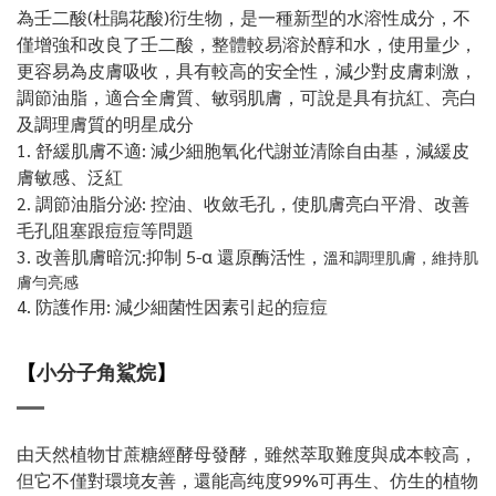
為壬二酸(杜鵑花酸)衍生物，是一種新型的水溶性成分，不
僅增強和改良了壬二酸，整體較易溶於醇和水，使用量少，
更容易為皮膚吸收，具有較高的安全性，減少對皮膚刺激，
調節油脂，適合全膚質、敏弱肌膚，可說是具有抗紅、亮白
及調理膚質的明星成分
1. 舒緩肌膚不適: 減少細胞氧化代謝並清除自由基，減緩皮
膚敏感、泛紅
2. 調節油脂分泌: 控油、收斂毛孔，使肌膚亮白平滑、改善
毛孔阻塞跟痘痘等問題
3. 改善肌膚暗沉:抑制 5-α 還原酶活性，
溫和調理肌膚，維持肌
膚勻亮感
4. 防護作用: 減少細菌性因素引起的痘痘
【
小分子角鯊烷
】
由天然植物甘蔗糖經酵母發酵，雖然萃取難度與成本較高，
但它不僅對環境友善，還能高纯度99%可再生、仿生的植物