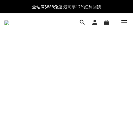
加入會員送$100購物金  加入LINE社群享優惠價 
全站滿$888免運 最高享12%紅利回饋
父親節獻禮 8/1-8/10 滿 $888 好禮雙重送 最高送$888購物金!
加入會員送$100購物金  加入LINE社群享優惠價 