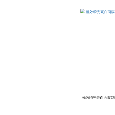
極效瞬光亮白面膜(25