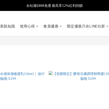
加入會員送$100購物金  加入LINE社群享優惠價 
全站滿$888免運 最高享12%紅利回饋
父親節獻禮 8/1-8/12 滿 $888 好禮雙重送 最高送$888購物金!
美肌知識
使用心得
會員優惠
限定優惠只在LINE社群
加入會員送$100購物金  加入LINE社群享優惠價 