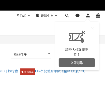
$
TWD
繁體中文
請登入領取優惠
商品排序
每頁顯示 24 個
券！
立即領取
會員獨享