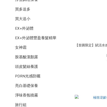
買多送多
買大送小
EX+外泌體
EX+外泌體豐盈養髮精華
【首購限定】賦活水感保
女神霜
胺基酸潔顏露
頭皮髮絲養護
PDRN光感防曬
亮白基礎保養
淨味香氛噴霧
旅行組