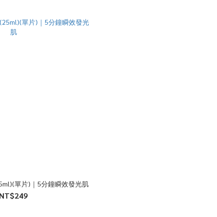
ml)(單片)｜5分鐘瞬效發光肌
NT$249