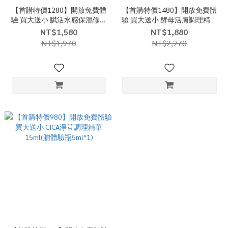
【首購特價1280】開放免費體
【首購特價1480】開放免費體
驗 買大送小 賦活水感保濕修護
驗 買大送小 酵母活膚調理精華
乳(50ml)*1(贈體驗瓶10ml*1)
露100ml*1(贈體驗瓶10ml*1)
NT$1,580
NT$1,880
NT$1,970
NT$2,270