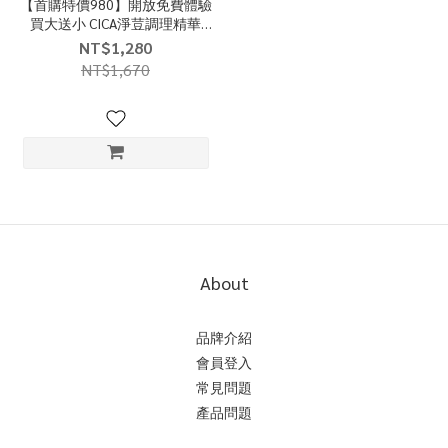
【首購特價980】開放免費體驗
買大送小 CICA淨荳調理精華
15ml(贈體驗瓶5ml*1)
NT$1,280
NT$1,670
About
品牌介紹
會員登入
常見問題
產品問題